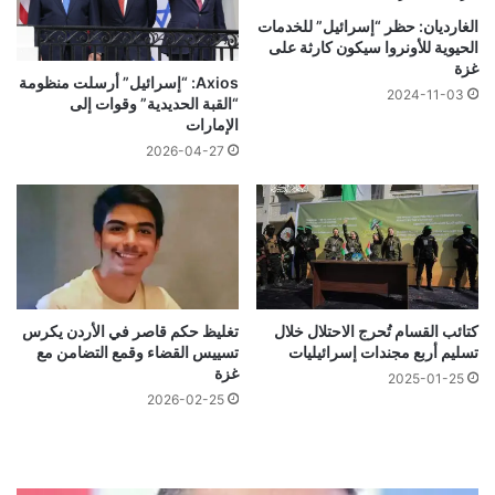
الغارديان: حظر “إسرائيل” للخدمات
الحيوية للأونروا سيكون كارثة على
غزة
Axios: “إسرائيل” أرسلت منظومة
2024-11-03
“القبة الحديدية” وقوات إلى
الإمارات
2026-04-27
كتائب القسام تُحرج الاحتلال خلال
تغليظ حكم قاصر في الأردن يكرس
تسليم أربع مجندات إسرائيليات
تسييس القضاء وقمع التضامن مع
غزة
2025-01-25
2026-02-25