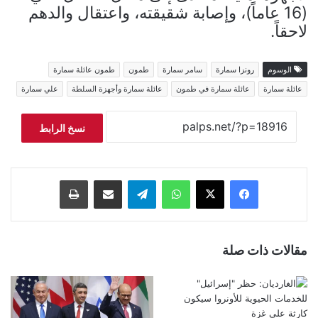
(16 عاماً)، وإصابة شقيقته، واعتقال والدهم
لاحقاً.
الوسوم
رونزا سمارة
سامر سمارة
طمون
طمون عائلة سمارة
عائلة سمارة
عائلة سمارة في طمون
عائلة سمارة وأجهزة السلطة
علي سمارة
نسخ الرابط
فيسبوك
‫X
واتساب
تيلقرام
مشاركة عبر البريد
طباعة
مقالات ذات صلة