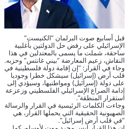
قبل أسابيع صوت البرلمان “الكنيست”
الإسرائيلي على رفض حل الدولتين بأغلبية
ساحقة، شملت ما يسمى بالمعتدلين في هذا
النقاش، زعيم المعارضة “بيني غانتس” وحزبه.
وجاء في القرار: “إن إقامة دولة فلسطينية في
قلب أرض (إسرائيل) سيشكل خطرا وجوديا
على دولة (إسرائيل) ومواطنيها، وسيؤدي إلى
إدامة الصراع الإسرائيلي الفلسطيني وزعزعة
استقرار المنطقة”.
وجاءت الكلمات الرئيسية في القرار والرسالة
الصهيونية الحقيقية التي يحملها القرار، هي
“في قلب أرض إسرائيل”.
إن هذا القرار ليس مجرد موت لأوسلو، كما