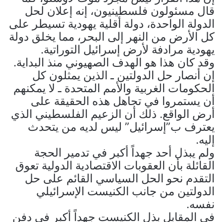
قال مسئولون فلسطينيون، إنه إعلان لحل
الدولة الواحدة، دولة أقلية يهودية تسيطر على
كل الأرض من النهر إلى البحر، مما يخلق دولة
يهودية مرادفة لأرض إسرائيل التوراتية.
وقد كان هذا هو الهدف الصهيوني منذ البداية.
إن أنصار حل الدولتين ـ الذين يمثلون كل
الحكومات الغربية والأمم المتحدة ـ لا يمكنهم
أن يستمروا في تجاهل هذه الحقيقة على
أرض الواقع. ذلك أن الزعيم الفلسطيني الذي
يعترف ب”إسرائيل” ليس لديه من يتحدث
إليه.
ولم يبذل أحد جهداً أكبر في تدمير الحجة
القائلة بأن العقوبات الاقتصادية الدولية تعوق
التقدم نحو الحل السياسي القائم على حل
الدولتين من جانب الكنيست الإسرائيلي
نفسه.
في المقابل بذل الكنيست جهداً أكبر في دفن