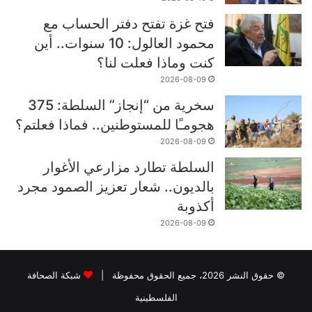
فتح غزة تفتح دفتر الحساب مع
محمود العالول: 10 سنوات.. أين
كنت وماذا فعلت لنا؟
2026-08-09
سخرية من “إنجاز” السلطة: 375
هجومـًا للمستوطنين.. فماذا فعلتم؟
2026-08-09
السلطة تطارد مزارعي الأغوار
بالديون.. شعار تعزيز الصمود مجرد
أكذوبة
2026-08-09
© حقوق النشر 2026، جميع الحقوق محفوظة |
شبكة الصحافة
الفلسطينية