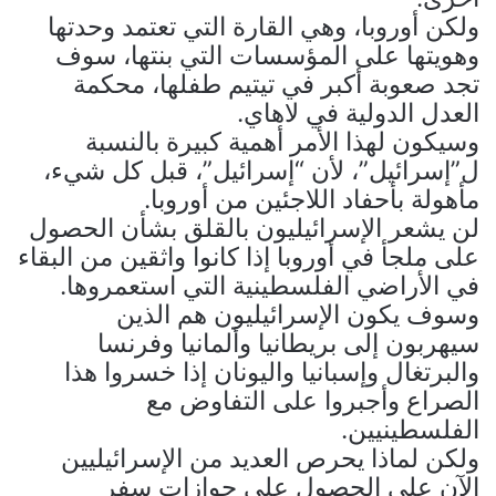
ولكن أوروبا، وهي القارة التي تعتمد وحدتها
وهويتها على المؤسسات التي بنتها، سوف
تجد صعوبة أكبر في تيتيم طفلها، محكمة
العدل الدولية في لاهاي.
وسيكون لهذا الأمر أهمية كبيرة بالنسبة
ل”إسرائيل”، لأن “إسرائيل”، قبل كل شيء،
مأهولة بأحفاد اللاجئين من أوروبا.
لن يشعر الإسرائيليون بالقلق بشأن الحصول
على ملجأ في أوروبا إذا كانوا واثقين من البقاء
في الأراضي الفلسطينية التي استعمروها.
وسوف يكون الإسرائيليون هم الذين
سيهربون إلى بريطانيا وألمانيا وفرنسا
والبرتغال وإسبانيا واليونان إذا خسروا هذا
الصراع وأجبروا على التفاوض مع
الفلسطينيين.
ولكن لماذا يحرص العديد من الإسرائيليين
الآن على الحصول على جوازات سفر