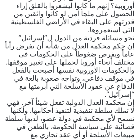
أوروبية؟ إنهم ما كانوا ليشعروا بالقلق إزاء
الحصول على ملجأ آمن لو كانوا واثقين من
قدرتهم على البقاء في الأراضي الفلسطينية
التي استعمروها.
نحو مسائلة فردية من الدول ل”إسرائيل”
إن حكم محكمة العدل من شأنه أن يفرض رأياً
عاماً ويفرض ضغوطاً على الحكومات في
مختلف أنحاء أوروبا لحملها على تغيير موقفها.
والحكومات الأوروبية نفسها أصبحت بالفعل
في موقف دفاعي، وتواجه صعوبة بالغة في
الدفاع عن عقود الأسلحة التي أبرمتها مع
“إسرائيل”.
إن محكمة العدل الدولية تفعل شيئاً آخر. فهي
لا تملك سلطة تنفيذية لتنفيذ أحكامها. ولكنها
تسمح لأي محكمة في دولة عضو، لديها سلطة
قضائية على سياسة الحكومة، بالطعن في
مبيعات الأسلحة أو أي عقد تجاري مع