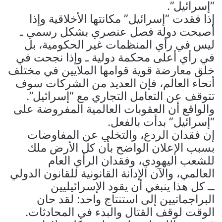
“إسرائيل”.
إذا فقدت “إسرائيل” مكانتها الأخلاقية وإذا
أصبحت دولة فصل عنصري بشكل رسمي ـ
ليس في رأي المنظمات غير الحكومية، بل
في رأي أعلى محكمة دولية ـ وإذا نجحت في
خلق معارضة قوية قوامها الملايين في مختلف
أنحاء العالم، فإن العديد من الشركات سوف
تتوقف عن التعامل التجاري مع “إسرائيل”.
والواقع أن العقوبات العالمية المفروضة على
“إسرائيل” بدأت بالفعل.
إن فقدان الردع، والتخلي عن المفاوضات
بسبب الإعلان الواضح بأن كل الأرض ملك
للشعب اليهودي، وفقدان الرأي العام
العالمي، والآن الإدانة القانونية للقانون الدولي
ــ كل هذا ينبغي أن يقود الإسرائيليين
البراجماتيين إلى استنتاج واحد: لقد حان
الوقت لوقف القتال والبدء في المحادثات.