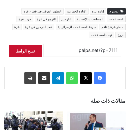
الوسوم
إبادة غزة
الإبادة الجماعية
التطهير العرقي في قطاع غزة
المساعدات
المساعدات الإنسانية
النازحين
النزوح في غزة
حرب غزة
حصار غزة يتفاقم
سرقة المساعدات الإسرائييلية
عدد النازحين في غزة
غزة
نزوح
نهب المساعدات
نسخ الرابط
فيسبوك
‫X
واتساب
تيلقرام
مشاركة عبر البريد
طباعة
مقالات ذات صلة