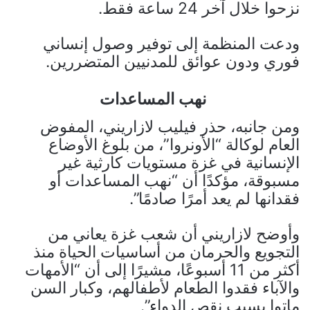
نزحوا خلال آخر 24 ساعة فقط.
ودعت المنظمة إلى توفير وصول إنساني
فوري ودون عوائق للمدنيين المتضررين.
نهب المساعدات
ومن جانبه، حذر فيليب لازاريني، المفوض
العام لوكالة “الأونروا”، من بلوغ الأوضاع
الإنسانية في غزة مستويات كارثية غير
مسبوقة، مؤكدًا أن “نهب المساعدات أو
فقدانها لم يعد أمرًا صادمًا”.
وأوضح لازاريني أن شعب غزة يعاني من
التجويع والحرمان من أساسيات الحياة منذ
أكثر من 11 أسبوعًا، مشيرًا إلى أن “الأمهات
والآباء فقدوا الطعام لأطفالهم، وكبار السن
ماتوا بسبب نقص الدواء”.