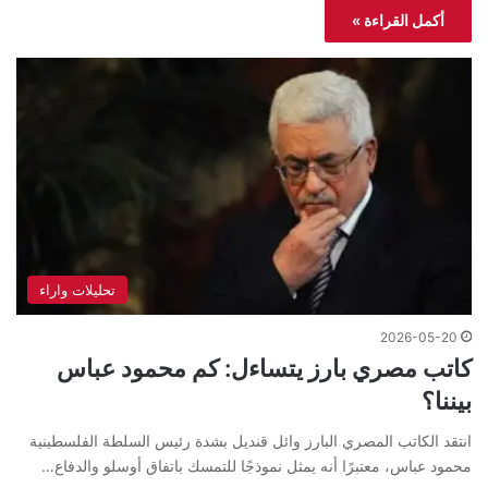
أكمل القراءة »
تحليلات واراء
2026-05-20
كاتب مصري بارز يتساءل: كم محمود عباس
بيننا؟
انتقد الكاتب المصري البارز وائل قنديل بشدة رئيس السلطة الفلسطينية
محمود عباس، معتبرًا أنه يمثل نموذجًا للتمسك باتفاق أوسلو والدفاع…