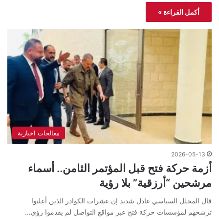
أكمل القراءة »
معالجات اخبارية
2026-05-13
أزمة حركة فتح قبل المؤتمر الثامن.. أسماء
مرشحين “أرزقية” بلا رؤية
قال المحلل السياسي عادل شديد إن عشرات الكوادر الذين أعلنوا
ترشحهم لمؤسسات حركة فتح عبر مواقع التواصل لم يقدموا رؤى…