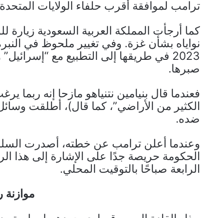
ترامب لموافقة أقرب حلفاء الولايات المتحدة.
كما أرجأت المملكة العربية السعودية زيارة ل
2023 في طريقها إلى التطبيع مع “إسرائيل” 
صبرها.
فعندما قال بنيامين نتنياهو مازحا إنه ربما ي
الكثير من الأراضي”، كما قال)، أطلقت وسائل
ضده.
وعندما أعلن ترامب عن خطته، أصدرت السلطات
الحكومة حريصة جدًا على الإشارة إلى هذا ال
الرابعة صباحًا بالتوقيت المحلي.
موازنة ر