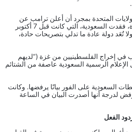
لولايات المتحدة بمجرد أن أعلن ترامب عن
نواياه بشأن غزة. وفي تغيير ملحوظ في النبرة، فقدت السعودية، التي كانت قبل 7 أكتوبر
ولا تُعَد دولة عادة ما تدلي بتصريحات حادة،
رغب في إخراج الفلسطينيين من غزة (“لديهم
 الإعلام الرسمية السعودية عاصفة من الشتائم
 السعودية على الفور بيانًا يرفضها. وكانت
رفض لدرجة أنها أصدرت البيان في الساعة
دود الفعل