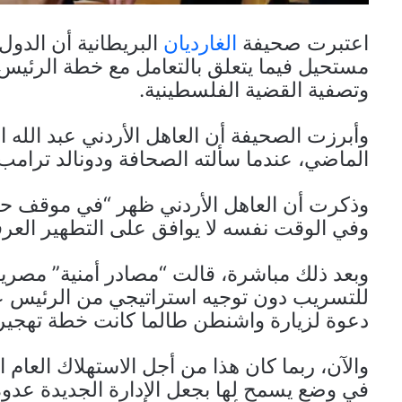
اعتبرت صحيفة
الغارديان
البريطانية أن الدول
مستحيل فيما يتعلق بالتعامل مع خطة الرئيس
وتصفية القضية الفلسطينية.
وأبرزت الصحيفة أن العاهل الأردني عبد الله 
الماضي، عندما سألته الصحافة ودونالد ترام
وذكرت أن العاهل الأردني ظهر “في موقف حرج
وفي الوقت نفسه لا يوافق على التطهير العر
وبعد ذلك مباشرة، قالت “مصادر أمنية” مصر
للتسريب دون توجيه استراتيجي من الرئيس ع
دعوة لزيارة واشنطن طالما كانت خطة تهجير
والآن، ربما كان هذا من أجل الاستهلاك العا
في وضع يسمح لها بجعل الإدارة الجديدة عدوة 