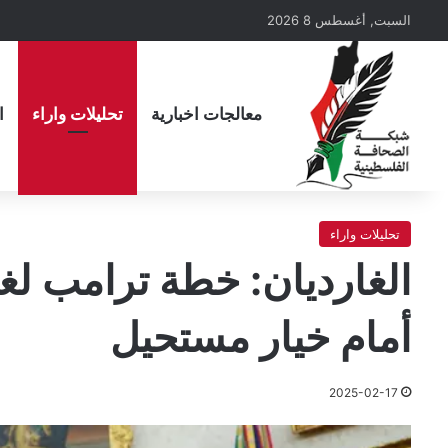
السبت, أغسطس 8 2026
معالجات اخبارية
تحليلات واراء
ا
تحليلات واراء
الغارديان: خطة ترامب لغز
أمام خيار مستحيل
2025-02-17