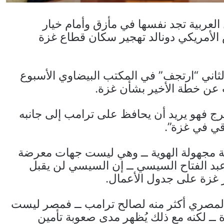
 العربية تجد نفسها في مأزق وأمام خيار
 الأمريكي دونالد تهجير سكان قطاع غزة
الثاني “ارتجف” في المكتب البيضاوي الأسبوع
ب عن خطة الأخير بشأن غزة.
 فهو يريد أن يحافظ على ترامب إلى جانبه
قي في غزة”.
ية مجهولة الهوية ــ وهي ليست جهات معرضة
بد الفتاح السيسي ــ إن السيسي لن يقبل
 غزة على جدول الأعمال.
م المصري أكثر منه لصالح ترامب ــ فمصر ليست
ــ لكنه مع ذلك يُظهِر مدى صعوبة تأمين