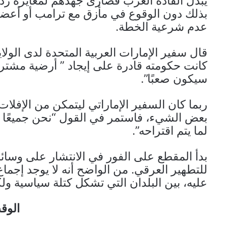
يبذل القادة العرب قصارى جهدهم لمعايرة رد
بذلك دون الوقوع في مأزق مع ترامب أو أعضاء 
عدم شرعية الخطة.
قال سفير الإمارات العربية المتحدة لدى الولا
كانت حكومته قادرة على إيجاد ” أرضية مشترك
سيكون صعبًا”.
ربما كان السفير الإماراتي ليتمكن من الإفلات
بعض الشيء، فاستمر في القول “نحن جميعًا في
لما يتم اقتراحه”.
بدأ المقطع على الفور في الانتشار على وسائل
للتطهير العرقي. من الواضح أنه لا يوجد إجما
عليه، بين البلدان التي تشكل كتلة سياسية ولك
الوق