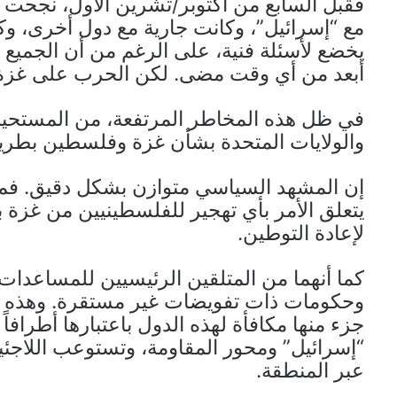
فقبل السابع من أكتوبر/تشرين الأول، نجحت بع
مع “إسرائيل”، وكانت جارية مع دول أخرى، وكانت
يخضع لأسئلة فنية، على الرغم من أن الجميع ف
أبعد من أي وقت مضى. لكن الحرب على غزة ق
في ظل هذه المخاطر المرتفعة، من المستحيل أ
والولايات المتحدة بشأن غزة وفلسطين بطريق
إن المشهد السياسي متوازن بشكل دقيق. فمصر
يتعلق الأمر بأي تهجير للفلسطينيين من غزة 
لإعادة التوطين.
كما أنهما من المتلقين الرئيسيين للمساعدات 
وحكومات ذات تفويضات غير مستقرة. وهذه 
جزء منها مكافأة لهذه الدول باعتبارها أطراف
“إسرائيل” ومحور المقاومة، وتستوعب اللاجئ
عبر المنطقة.