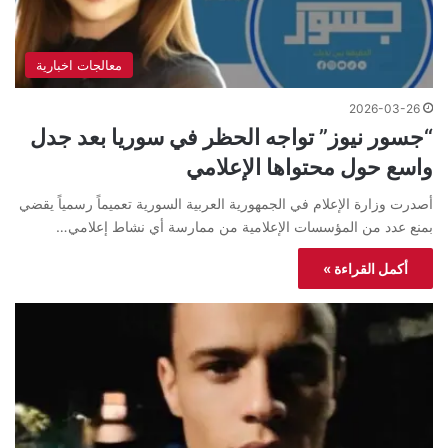
معالجات اخبارية
2026-03-26
“جسور نيوز” تواجه الحظر في سوريا بعد جدل
واسع حول محتواها الإعلامي
أصدرت وزارة الإعلام في الجمهورية العربية السورية تعميماً رسمياً يقضي
بمنع عدد من المؤسسات الإعلامية من ممارسة أي نشاط إعلامي…
أكمل القراءة »