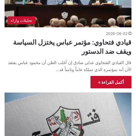
تحليلات واراء
2026-06-02
قيادي فتحاوي: مؤتمر عباس يختزل السياسة
ويقف ضد الدستور
قال القيادي الفتحاوي عدلي صادق إن أغلب الظن أن محمود عباس يعتقد
الآن أنه بمؤتمره الذي سمّاه عاماً وثامناً قد…
أكمل القراءة »