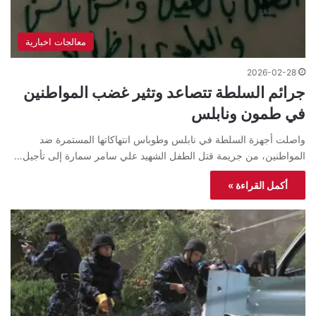
معالجات اخبارية
2026-02-28
جرائم السلطة تتصاعد وتثير غضب المواطنين
في طمون ونابلس
واصلت أجهزة السلطة في نابلس وطوباس انتهاكاتها المستمرة ضد
المواطنين، من جريمة قتل الطفل الشهيد علي سامر سمارة إلى تأجيل…
أكمل القراءة »