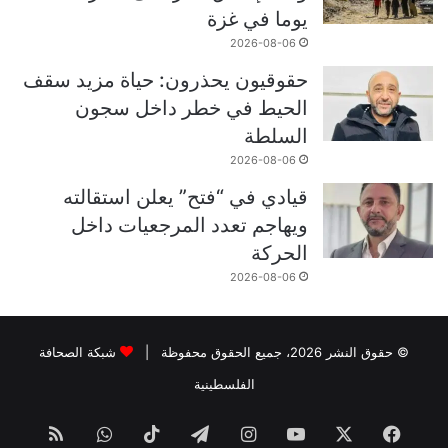
يوما في غزة
2026-08-06
حقوقيون يحذرون: حياة مزيد سقف
الحيط في خطر داخل سجون
السلطة
2026-08-06
قيادي في “فتح” يعلن استقالته
ويهاجم تعدد المرجعيات داخل
الحركة
2026-08-06
© حقوق النشر 2026، جميع الحقوق محفوظة |
شبكة الصحافة
الفلسطينية
فيسبوك
‫X
‫YouTube
انستقرام
تيلقرام
‫TikTok
واتساب
ملخص