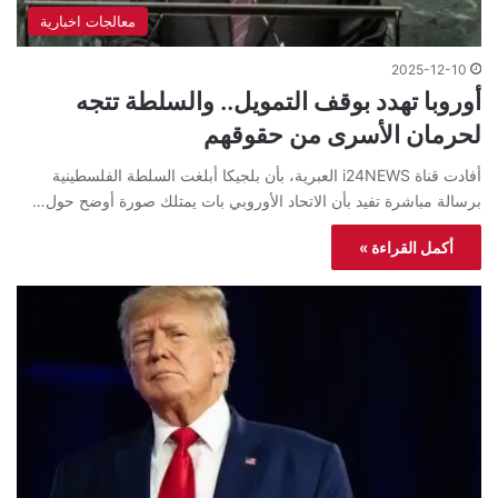
معالجات اخبارية
2025-12-10
أوروبا تهدد بوقف التمويل.. والسلطة تتجه
لحرمان الأسرى من حقوقهم
أفادت قناة i24NEWS العبرية، بأن بلجيكا أبلغت السلطة الفلسطينية
برسالة مباشرة تفيد بأن الاتحاد الأوروبي بات يمتلك صورة أوضح حول…
أكمل القراءة »